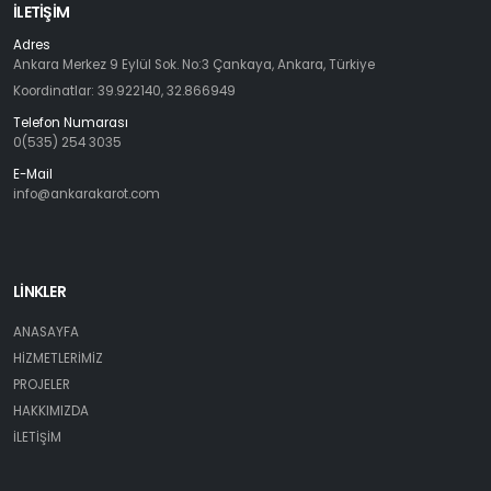
İLETIŞIM
Adres
Ankara Merkez 9 Eylül Sok. No:3 Çankaya, Ankara, Türkiye
Koordinatlar: 39.922140, 32.866949
Telefon Numarası
0(535) 254 3035
E-Mail
info@ankarakarot.com
LİNKLER
ANASAYFA
HİZMETLERİMİZ
PROJELER
HAKKIMIZDA
İLETİŞİM