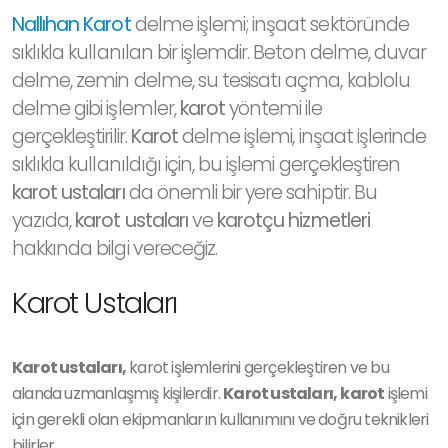
Nallıhan Karot
delme işlemi; inşaat sektöründe
sıklıkla kullanılan bir işlemdir. Beton delme, duvar
delme, zemin delme, su tesisatı açma, kablolu
delme gibi işlemler,
karot
yöntemi ile
gerçekleştirilir.
Karot
delme işlemi, inşaat işlerinde
sıklıkla kullanıldığı için, bu işlemi gerçekleştiren
karot ustaları
da önemli bir yere sahiptir. Bu
yazıda,
karot ustaları
ve
karotçu hizmetleri
hakkında bilgi vereceğiz.
Karot Ustaları
Karot ustaları,
karot işlemlerini gerçekleştiren ve bu
alanda uzmanlaşmış kişilerdir.
Karot ustaları,
karot
işlemi
için gerekli olan ekipmanların kullanımını ve doğru teknikleri
bilirler.