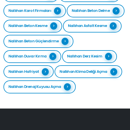
Nallıhan Karot Firmaları
Nallıhan Beton Delme
Nallıhan Beton Kesme
Nallıhan Asfalt Kesme
Nallıhan Beton Güçlendirme
Nallıhan Duvar Kırma
Nallıhan Derz Kesim
Nallıhan Hafriyat
Nallıhan Klima Deliği Açma
Nallıhan Drenaj Kuyusu Açma