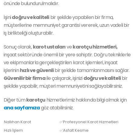
önünde bulundurulmalıdır.
İşini
doğru ve kaliteli
bir şekilde yapabilen bir firma,
müşterilerine memnuniyet garantisi vererek, uzun vadeli bir
iş birlikteliği oluşturabilir.
Sonuç olarak,
karot ustaları
ve
karotçu hizmetleri,
inşaat sektöründe önemli bir yere sahiptir. Doğru tekniklerle
ve ekipmanlarla gerçekleştirilen karot işlemleri, inşaat
işlerinin
hızlı ve güvenli
bir şekilde tamamlanmasını sağlar.
Güvenilir bir firma
ile çalışarak, işinizi
doğru ve kaliteli
bir
şekilde yapabilir, müşteri memnuniyetini sağlayabilirsiniz.
Diğer tüm
karotçu
hizmetlerimiz hakkında bilgi almak için
ana sayfamıza
göz atabilirsiniz.
Nallıhan Karot
✅Profesyonel Karot Hizmetleri
Hızlı İşlem
✅Asfalt Kesme