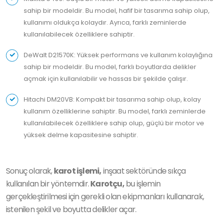
sahip bir modeldir. Bu model, hafif bir tasarıma sahip olup,
kullanımı oldukça kolaydır. Ayrıca, farklı zeminlerde
kullanılabilecek özelliklere sahiptir.
DeWalt D21570K: Yüksek performans ve kullanım kolaylığına
sahip bir modeldir. Bu model, farklı boyutlarda delikler
açmak için kullanılabilir ve hassas bir şekilde çalışır.
Hitachi DM20VB: Kompakt bir tasarıma sahip olup, kolay
kullanım özelliklerine sahiptir. Bu model, farklı zeminlerde
kullanılabilecek özelliklere sahip olup, güçlü bir motor ve
yüksek delme kapasitesine sahiptir.
Sonuç olarak,
karot işlemi,
inşaat sektöründe sıkça
kullanılan bir yöntemdir.
Karotçu,
bu işlemin
gerçekleştirilmesi için gerekli olan ekipmanları kullanarak,
istenilen şekil ve boyutta delikler açar.