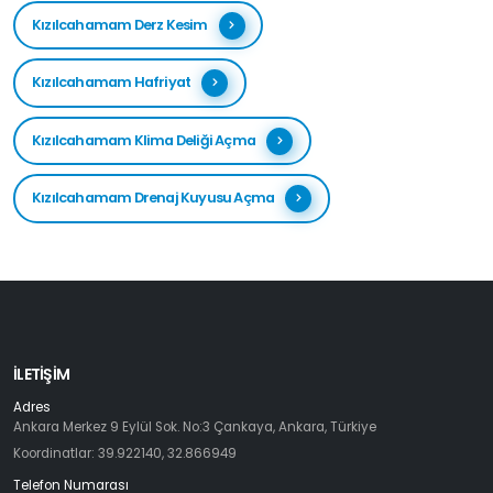
Kızılcahamam Derz Kesim
Kızılcahamam Hafriyat
Kızılcahamam Klima Deliği Açma
Kızılcahamam Drenaj Kuyusu Açma
İLETIŞIM
Adres
Ankara Merkez 9 Eylül Sok. No:3 Çankaya, Ankara, Türkiye
Koordinatlar: 39.922140, 32.866949
Telefon Numarası