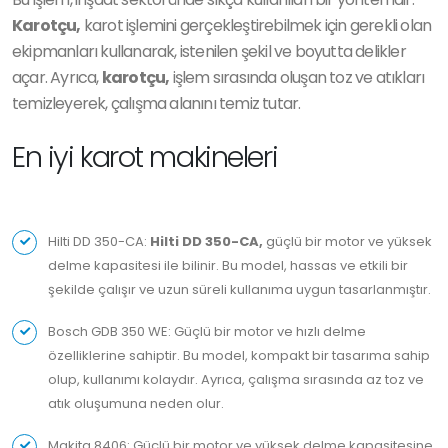
Karotçu,
karot işlemini gerçekleştirebilmek için gerekli olan
ekipmanları kullanarak, istenilen şekil ve boyutta delikler
açar. Ayrıca,
karotçu,
işlem sırasında oluşan toz ve atıkları
temizleyerek, çalışma alanını temiz tutar.
En iyi karot makineleri
Hilti DD 350-CA:
Hilti DD 350-CA,
güçlü bir motor ve yüksek
delme kapasitesi ile bilinir. Bu model, hassas ve etkili bir
şekilde çalışır ve uzun süreli kullanıma uygun tasarlanmıştır.
Bosch GDB 350 WE: Güçlü bir motor ve hızlı delme
özelliklerine sahiptir. Bu model, kompakt bir tasarıma sahip
olup, kullanımı kolaydır. Ayrıca, çalışma sırasında az toz ve
atık oluşumuna neden olur.
Makita 8406: Güçlü bir motor ve yüksek delme kapasitesine