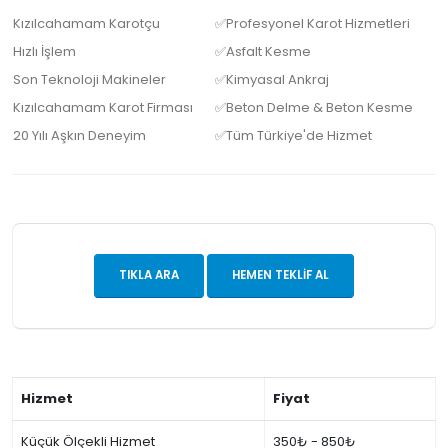
Kızılcahamam Karotçu
✅Profesyonel Karot Hizmetleri
Hızlı İşlem
✅Asfalt Kesme
Son Teknoloji Makineler
✅Kimyasal Ankraj
Kızılcahamam Karot Firması
✅Beton Delme & Beton Kesme
20 Yılı Aşkın Deneyim
✅Tüm Türkiye'de Hizmet
TIKLA ARA
HEMEN TEKLIF AL
Hizmet
Fiyat
Küçük Ölçekli Hizmet
350₺ - 850₺