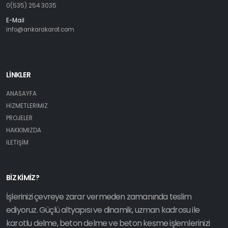
0(535) 254 3035
E-Mail
info@ankarakarot.com
LİNKLER
ANASAYFA
HİZMETLERİMİZ
PROJELER
HAKKIMIZDA
İLETİŞİM
BİZ KİMİZ?
İşlerinizi çevreye zarar vermeden zamanında teslim
ediyoruz. Güçlü altyapısı ve dinamik, uzman kadrosu ile
karotlu delme, beton delme ve beton kesme işlemlerinizi