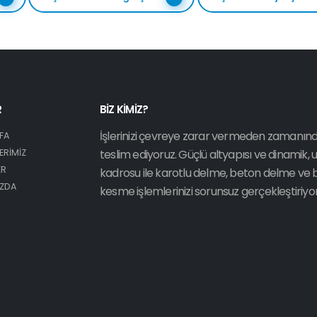
R
BİZ KİMİZ?
İşlerinizi çevreye zarar vermeden zamanın
FA
ERİMİZ
teslim ediyoruz. Güçlü altyapısı ve dinamik,
ER
kadrosu ile karotlu delme, beton delme ve
IZDA
kesme işlemlerinizi sorunsuz gerçekleştiriyo