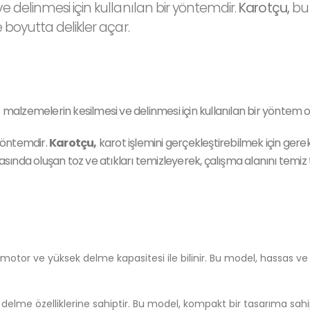
ve delinmesi için kullanılan bir yöntemdir.
Karotçu,
bu 
e boyutta delikler açar.
 malzemelerin kesilmesi ve delinmesi için kullanılan bir yöntem ol
 yöntemdir.
Karotçu,
karot işlemini gerçekleştirebilmek için gerekl
asında oluşan toz ve atıkları temizleyerek, çalışma alanını temiz 
motor ve yüksek delme kapasitesi ile bilinir. Bu model, hassas ve et
delme özelliklerine sahiptir. Bu model, kompakt bir tasarıma sahip