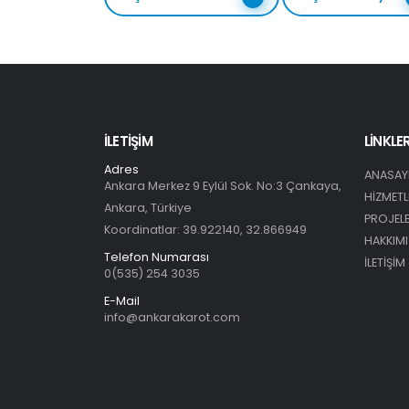
İLETIŞIM
LİNKLE
Adres
ANASAY
Ankara Merkez 9 Eylül Sok. No:3 Çankaya,
HİZMETL
Ankara, Türkiye
PROJEL
Koordinatlar: 39.922140, 32.866949
HAKKIM
Telefon Numarası
İLETİŞİM
0(535) 254 3035
E-Mail
info@ankarakarot.com