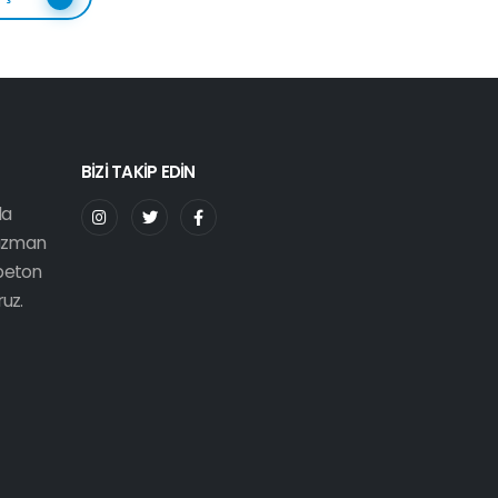
BİZİ TAKİP EDİN
da
 uzman
 beton
ruz.