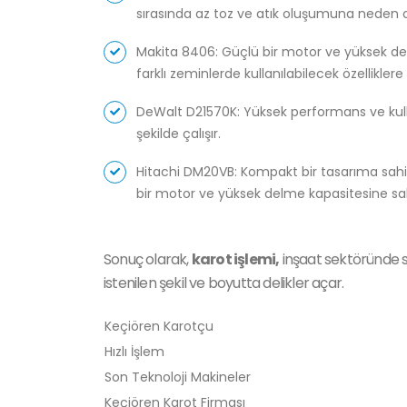
sırasında az toz ve atık oluşumuna neden o
Makita 8406: Güçlü bir motor ve yüksek delm
farklı zeminlerde kullanılabilecek özelliklere 
DeWalt D21570K: Yüksek performans ve kullanı
şekilde çalışır.
Hitachi DM20VB: Kompakt bir tasarıma sahip o
bir motor ve yüksek delme kapasitesine sah
Sonuç olarak,
karot işlemi,
inşaat sektöründe s
istenilen şekil ve boyutta delikler açar.
Keçiören Karotçu
Hızlı İşlem
Son Teknoloji Makineler
Keçiören Karot Firması