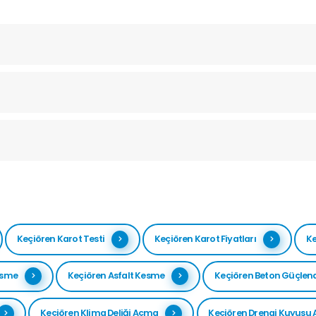
Keçiören Karot Testi
Keçiören Karot Fiyatları
Ke
esme
Keçiören Asfalt Kesme
Keçiören Beton Güçlen
Keçiören Klima Deliği Açma
Keçiören Drenaj Kuyusu