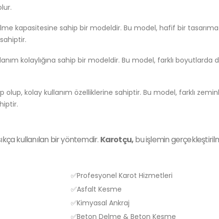
lur.
e kapasitesine sahip bir modeldir. Bu model, hafif bir tasarıma s
sahiptir.
m kolaylığına sahip bir modeldir. Bu model, farklı boyutlarda deli
lup, kolay kullanım özelliklerine sahiptir. Bu model, farklı zeminle
iptir.
ıkça kullanılan bir yöntemdir.
Karotçu,
bu işlemin gerçekleştiril
✅Profesyonel Karot Hizmetleri
✅Asfalt Kesme
✅Kimyasal Ankraj
✅Beton Delme & Beton Kesme