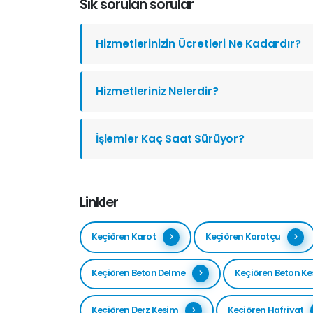
Sık sorulan sorular
Hizmetlerinizin Ücretleri Ne Kadardır?
Hizmetleriniz Nelerdir?
İşlemler Kaç Saat Sürüyor?
Linkler
Keçiören Karot
Keçiören Karotçu
Keçiören Beton Delme
Keçiören Beton K
Keçiören Derz Kesim
Keçiören Hafriyat