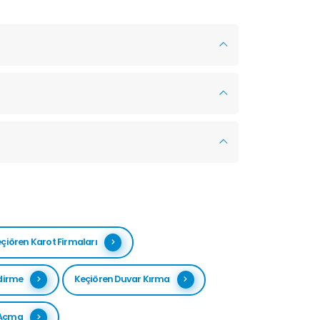
çiören Karot Firmaları
dirme
Keçiören Duvar Kırma
 Açma