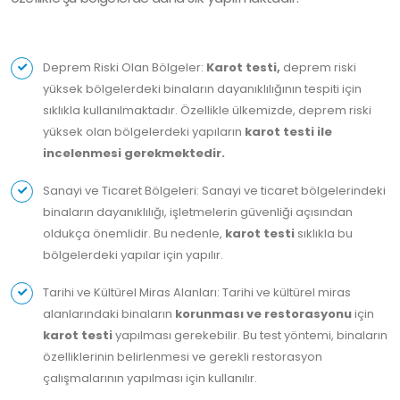
Deprem Riski Olan Bölgeler:
Karot testi,
deprem riski
yüksek bölgelerdeki binaların dayanıklılığının tespiti için
sıklıkla kullanılmaktadır. Özellikle ülkemizde, deprem riski
yüksek olan bölgelerdeki yapıların
karot testi ile
incelenmesi gerekmektedir.
Sanayi ve Ticaret Bölgeleri: Sanayi ve ticaret bölgelerindeki
binaların dayanıklılığı, işletmelerin güvenliği açısından
oldukça önemlidir. Bu nedenle,
karot testi
sıklıkla bu
bölgelerdeki yapılar için yapılır.
Tarihi ve Kültürel Miras Alanları: Tarihi ve kültürel miras
alanlarındaki binaların
korunması ve restorasyonu
için
karot testi
yapılması gerekebilir. Bu test yöntemi, binaların
özelliklerinin belirlenmesi ve gerekli restorasyon
çalışmalarının yapılması için kullanılır.