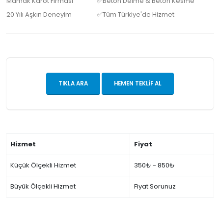
Mamak Karot Firması
✅Beton Delme & Beton Kesme
20 Yılı Aşkın Deneyim
✅Tüm Türkiye'de Hizmet
TIKLA ARA
HEMEN TEKLIF AL
Hizmet
Fiyat
Küçük Ölçekli Hizmet
350₺ - 850₺
Büyük Ölçekli Hizmet
Fiyat Sorunuz