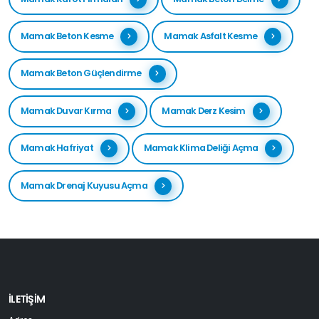
Mamak Beton Kesme
Mamak Asfalt Kesme
Mamak Beton Güçlendirme
Mamak Duvar Kırma
Mamak Derz Kesim
Mamak Hafriyat
Mamak Klima Deliği Açma
Mamak Drenaj Kuyusu Açma
İLETIŞIM