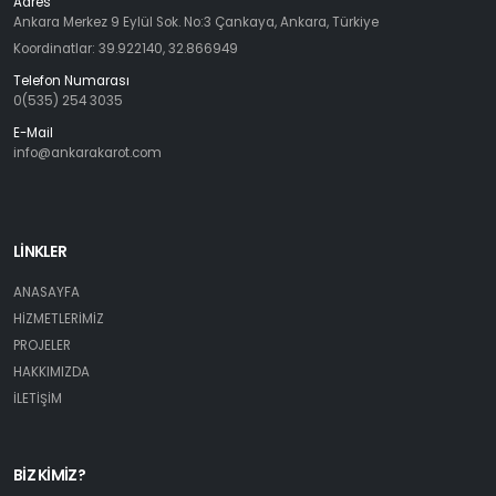
Adres
Ankara Merkez 9 Eylül Sok. No:3 Çankaya, Ankara, Türkiye
Koordinatlar: 39.922140, 32.866949
Telefon Numarası
0(535) 254 3035
E-Mail
info@ankarakarot.com
LİNKLER
ANASAYFA
HİZMETLERİMİZ
PROJELER
HAKKIMIZDA
İLETİŞİM
BİZ KİMİZ?