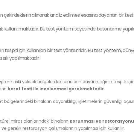
 çekirdeklerin alınarak analiz edilmesi esasına dayanan bir test
 kullanılmaktadır. Bu test yöntemi sayesinde betonarme yapıların d
 tespiti için kullanılan bir test yöntemidir. Bu test yöntemi, dünya
a sık yapılmaktadır:
prem riski yüksek bölgelerdeki binaların dayanıklılığının tespiti için
arın
karot testi ile incelenmesi gerekmektedir.
et bölgelerindeki binaların dayanıklılığı, işletmelerin güvenliği aç
ültürel miras alanlarındaki binaların
korunması ve restorasyonu
 ve gerekli restorasyon çalışmalarının yapılması için kullanılır.