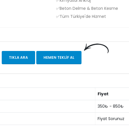
✅Kimyasal Ankraj
✅Beton Delme & Beton Kesme
✅Tüm Türkiye'de Hizmet
TIKLA ARA
HEMEN TEKLIF AL
Fiyat
350₺ - 850₺
Fiyat Sorunuz