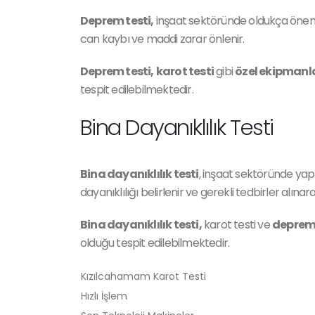
Deprem testi,
inşaat sektöründe oldukça önemli
can kaybı ve maddi zarar önlenir.
Deprem testi,
karot testi
gibi
özel ekipmanl
tespit edilebilmektedir.
Bina Dayanıklılık Testi
Bina dayanıklılık testi
, inşaat sektöründe yap
dayanıklılığı belirlenir ve gerekli tedbirler alın
Bina dayanıklılık testi,
karot testi ve
deprem 
olduğu tespit edilebilmektedir.
Kızılcahamam Karot Testi
Hızlı İşlem