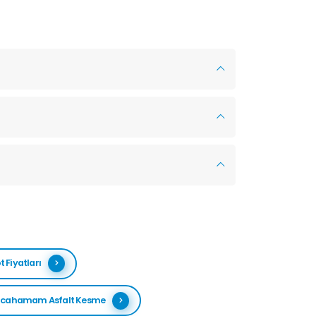
 Fiyatları
ılcahamam Asfalt Kesme