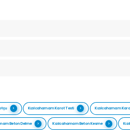
otçu
Kızılcahamam Karot Testi
Kızılcahamam Karot
amam Beton Delme
Kızılcahamam Beton Kesme
Kız