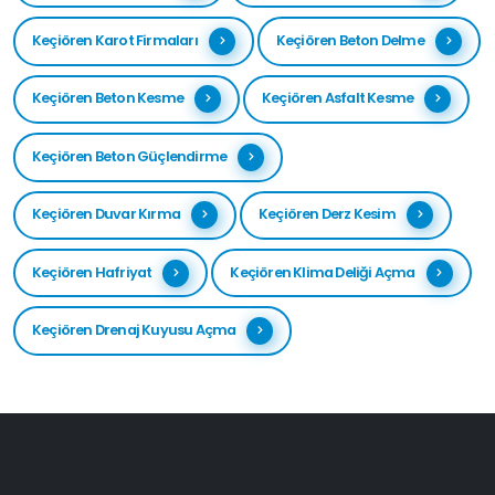
Keçiören Karot Firmaları
Keçiören Beton Delme
Keçiören Beton Kesme
Keçiören Asfalt Kesme
Keçiören Beton Güçlendirme
Keçiören Duvar Kırma
Keçiören Derz Kesim
Keçiören Hafriyat
Keçiören Klima Deliği Açma
Keçiören Drenaj Kuyusu Açma