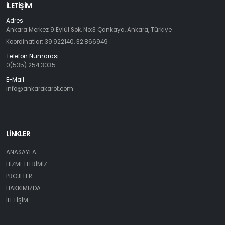
İLETIŞIM
Adres
Ankara Merkez 9 Eylül Sok. No:3 Çankaya, Ankara, Türkiye
Koordinatlar: 39.922140, 32.866949
Telefon Numarası
0(535) 254 3035
E-Mail
info@ankarakarot.com
LİNKLER
ANASAYFA
HİZMETLERİMİZ
PROJELER
HAKKIMIZDA
İLETİŞİM