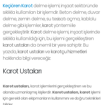
Keçiören Karot
delme işlemi; inşaat sektöründe
sıklıkla kullanılan bir işlemdir. Beton delme, duvar
delme, zemin delme, su tesisatı açma, kablolu
delme gibi işlemler,
karot
yöntemi ile
gerçekleştirilir.
Karot
delme işlemi, inşaat işlerinde
sıklıkla kullanıldığı için, bu işlemi gerçekleştiren
karot ustaları
da önemli bir yere sahiptir. Bu
yazıda,
karot ustaları
ve
karotçu hizmetleri
hakkında bilgi vereceğiz.
Karot Ustaları
Karot ustaları,
karot işlemlerini gerçekleştiren ve bu
alanda uzmanlaşmış kişilerdir.
Karot ustaları,
karot
işlemi
için gerekli olan ekipmanların kullanımını ve doğru teknikleri
bilirler.