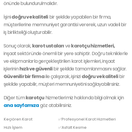
önünde bulundurulmalıdır.
İşini
doğru ve kaliteli
bir şekilde yapabilen bir firma,
müşterilerine memnuniyet garantisi vererek, uzun vadeli bir
iş birlikteliği oluşturabilir.
Sonuç olarak,
karot ustaları
ve
karotçu hizmetleri,
inşaat sektöründe önemli bir yere sahiptir. Doğru tekniklerle
ve ekipmanlarla gerçekleştirilen karot işlemleri, inşaat
işlerinin
hızlı ve güvenli
bir şekilde tamamlanmasını sağlar.
Güvenilir bir firma
ile çalışarak, işinizi
doğru ve kaliteli
bir
şekilde yapabilir, müşteri memnuniyetini sağlayabilirsiniz.
Diğer tüm
karotçu
hizmetlerimiz hakkında bilgi almak için
ana sayfamıza
göz atabilirsiniz.
Keçiören Karot
✅Profesyonel Karot Hizmetleri
Hızlı İşlem
✅Asfalt Kesme