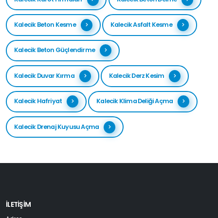
Kalecik Beton Kesme
Kalecik Asfalt Kesme
Kalecik Beton Güçlendirme
Kalecik Duvar Kırma
Kalecik Derz Kesim
Kalecik Hafriyat
Kalecik Klima Deliği Açma
Kalecik Drenaj Kuyusu Açma
İLETIŞIM