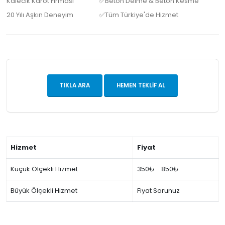
Kalecik Karot Firması
✅Beton Delme & Beton Kesme
20 Yılı Aşkın Deneyim
✅Tüm Türkiye'de Hizmet
TIKLA ARA
HEMEN TEKLIF AL
Hizmet
Fiyat
Küçük Ölçekli Hizmet
350₺ - 850₺
Büyük Ölçekli Hizmet
Fiyat Sorunuz