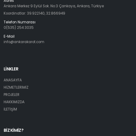
Adres
Ankara Merkez 9 Eylül Sok. No:3 Çankaya, Ankara, Türkiye
Koordinatlar: 39.922140, 32.866949
Telefon Numarası
0(535) 254 3035
E-Mail
info@ankarakarot.com
LİNKLER
ANASAYFA
HİZMETLERİMİZ
PROJELER
HAKKIMIZDA
İLETİŞİM
BİZ KİMİZ?