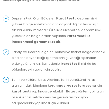
Deprem Riski Olan Bölgeler:
Karot testi,
deprem riski
yüksek bölgelerdeki binaların dayanıklılığının tespiti için
sıklıkla kullanılmaktadır. Özellikle ülkemizde, deprem riski
yüksek olan bölgelerdeki yapıların
karot testi ile
incelenmesi gerekmektedir.
Sanayi ve Ticaret Bölgeleri: Sanayi ve ticaret bölgelerindeki
binaların dayanıklılığı, işletmelerin güvenliği açısından
oldukça önemlidir. Bu nedenle,
karot testi
sıklıkla bu
bölgelerdeki yapılar için yapılır.
Tarihi ve Kültürel Miras Alanları: Tarihi ve kültürel miras
alanlarındaki binaların
korunması ve restorasyonu
için
karot testi
yapılması gerekebilir. Bu test yöntemi, binaların
özelliklerinin belirlenmesi ve gerekli restorasyon
çalışmalarının yapılması için kullanılır.