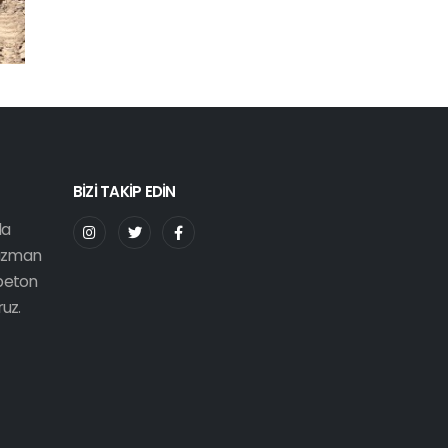
BİZİ TAKİP EDİN
da
 uzman
 beton
ruz.