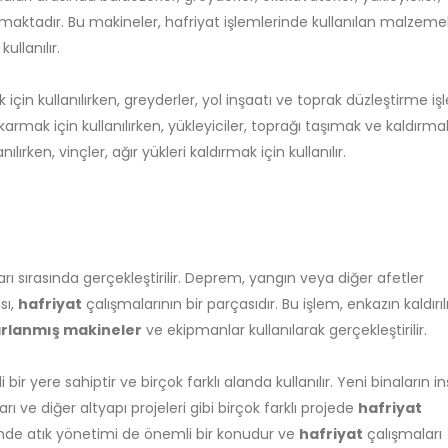
lmaktadır. Bu makineler, hafriyat işlemlerinde kullanılan malzemel
llanılır.
için kullanılırken, greyderler, yol inşaatı ve toprak düzleştirme iş
ıkarmak için kullanılırken, yükleyiciler, toprağı taşımak ve kaldırma
lırken, vinçler, ağır yükleri kaldırmak için kullanılır.
rı sırasında gerçekleştirilir. Deprem, yangın veya diğer afetler
sı,
hafriyat
çalışmalarının bir parçasıdır. Bu işlem, enkazın kaldırı
arlanmış makineler
ve ekipmanlar kullanılarak gerçekleştirilir.
r yere sahiptir ve birçok farklı alanda kullanılır. Yeni binaların in
rı ve diğer altyapı projeleri gibi birçok farklı projede
hafriyat
öründe atık yönetimi de önemli bir konudur ve
hafriyat
çalışmaları