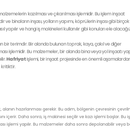
alzemelerin kazılması ve çıkarılması işlemidir. Bu işlem inşaat
ve binaların inşası, yolların yapımı, köprülerin inşası gibi birçok
sıl yapılır ve hangi iş makineleri kullanılır gibi konuları ele alacağız
an bir terimdir. Bir alanda bulunan toprak, kaya, çakıl ve diğer
ı işlemidir. Bu malzemeler, bir alanda bina veya yol inşaatı yap
lir.
Hafriyat
işlemi, bir inşaat projesinde en önemli aşamalardan 
ritiktir.
k, alanın hazırlanması gerekir. Bu adım, bölgenin çevresinin çevril
ı içerir. Daha sonra, iş makinesi seçilir ve kazı işlemi başlar. Bu 
ası işlemi yapılır. Bu malzemeler daha sonra depolanabilir veya 