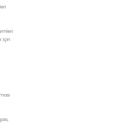
eri
lemleri
k için
lması
şası,