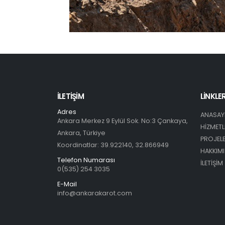
İLETIŞIM
LİNKLE
Adres
ANASAY
Ankara Merkez 9 Eylül Sok. No:3 Çankaya,
HİZMETL
Ankara, Türkiye
PROJEL
Koordinatlar: 39.922140, 32.866949
HAKKIM
Telefon Numarası
İLETİŞİM
0(535) 254 3035
E-Mail
info@ankarakarot.com