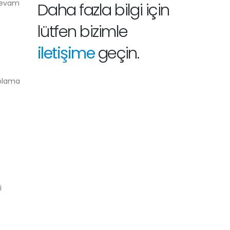
 devam
Daha fazla bilgi için
lütfen bizimle
iletişime
geçin.
polama
i