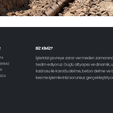
R
BİZ KİMİZ?
İşlerinizi çevreye zarar vermeden zamanın
FA
ERİMİZ
teslim ediyoruz. Güçlü altyapısı ve dinamik,
ER
kadrosu ile karotlu delme, beton delme ve
IZDA
kesme işlemlerinizi sorunsuz gerçekleştiriyo