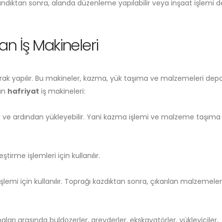
dıktan sonra, alanda düzenleme yapılabilir veya inşaat işlemi
lan İş Makineleri
nılarak yapılır. Bu makineler, kazma, yük taşıma ve malzemeleri de
lan
hafriyat
iş makineleri:
ir ve ardından yükleyebilir. Yani kazma işlemi ve malzeme taşıma
irme işlemleri için kullanılır.
emi için kullanılır. Toprağı kazdıktan sonra, çıkarılan malzemeler
aları arasında buldozerler, greyderler, ekskavatörler, yükleyiciler,