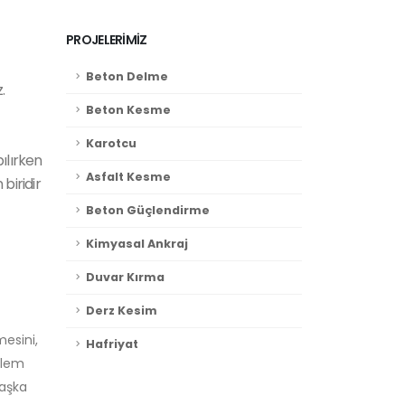
PROJELERİMİZ
Beton Delme
.
Beton Kesme
Karotcu
ılırken
Asfalt Kesme
biridir
Beton Güçlendirme
Kimyasal Ankraj
Duvar Kırma
Derz Kesim
mesini,
Hafriyat
işlem
başka