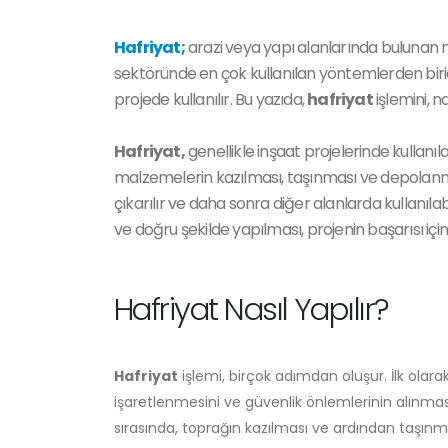
Hafriyat;
arazi veya yapı alanlarında bulunan m
sektöründe en çok kullanılan yöntemlerden biridir 
projede kullanılır. Bu yazıda,
hafriyat
işlemini, na
Hafriyat,
genellikle inşaat projelerinde kullanıl
malzemelerin kazılması, taşınması ve depolanmas
çıkarılır ve daha sonra diğer alanlarda kullanılabi
ve doğru şekilde yapılması, projenin başarısı için k
Hafriyat Nasıl Yapılır?
Hafriyat
işlemi, birçok adımdan oluşur. İlk olara
işaretlenmesini ve güvenlik önlemlerinin alınmasın
sırasında, toprağın kazılması ve ardından taşınm