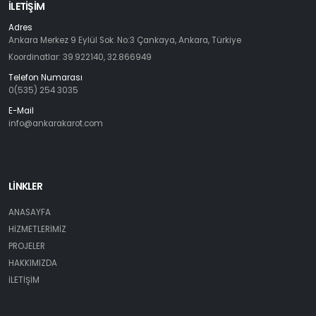
İLETIŞIM
Adres
Ankara Merkez 9 Eylül Sok. No:3 Çankaya, Ankara, Türkiye
Koordinatlar: 39.922140, 32.866949
Telefon Numarası
0(535) 254 3035
E-Mail
info@ankarakarot.com
LİNKLER
ANASAYFA
HİZMETLERİMİZ
PROJELER
HAKKIMIZDA
İLETİŞİM