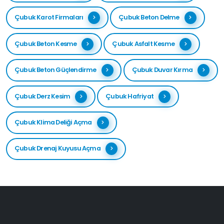
Çubuk Karot Firmaları
Çubuk Beton Delme
Çubuk Beton Kesme
Çubuk Asfalt Kesme
Çubuk Beton Güçlendirme
Çubuk Duvar Kırma
Çubuk Derz Kesim
Çubuk Hafriyat
Çubuk Klima Deliği Açma
Çubuk Drenaj Kuyusu Açma