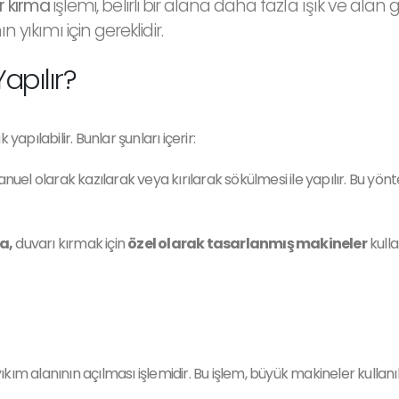
r kırma
işlemi, belirli bir alana daha fazla ışık ve ala
 yıkımı için gereklidir.
apılır?
 yapılabilir. Bunlar şunları içerir:
el olarak kazılarak veya kırılarak sökülmesi ile yapılır. Bu yönte
a,
duvarı kırmak için
özel olarak tasarlanmış makineler
kulla
ım alanının açılması işlemidir. Bu işlem, büyük makineler kullanıl