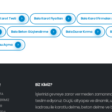
Karot Testi
Bala Karot Fiyatları
Bala Karot Firmaları
Bala Beton Güçlendirme
Bala Duvar Kırma
B
usu Açma
R
BİZ KİMİZ?
İşlerinizi çevreye zarar vermeden zamanın
FA
ERİMİZ
teslim ediyoruz. Güçlü altyapısı ve dinamik,
ER
kadrosu ile karotlu delme, beton delme ve
IZDA