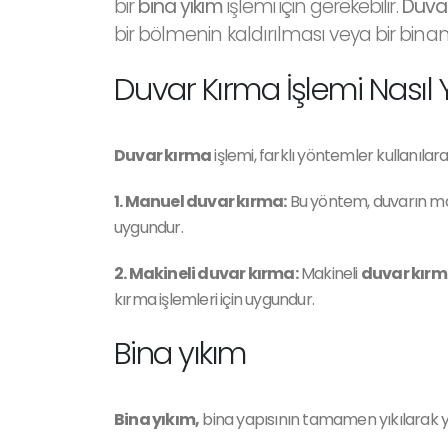
bir
bina yıkım
işlemi için gerekebilir.
Duva
bir bölmenin kaldırılması veya bir binanın
Duvar Kırma İşlemi Nasıl Y
Duvar kırma
işlemi, farklı yöntemler kullanılarak
1. Manuel duvar kırma:
Bu yöntem, duvarın manu
uygundur.
2. Makineli duvar kırma:
Makineli
duvar kırm
kırma işlemleri için uygundur.
Bina yıkım
Bina yıkım,
bina yapısının tamamen yıkılarak yık