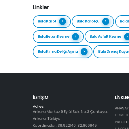
Linkler
Bala Karot
Bala Karotçu
Bala 
Bala Beton Kesme
Bala Asfalt Kesme
Bala Klima Deliği Açma
Bala Drenaj Kuy
İLETIŞIM
LİNKLE
Adres
ANASAY
Ankara Merkez 9 Eylül Sok. No:3 Çankaya,
HİZMETL
Ankara, Türkiye
PROJEL
Koordinatlar: 39.922140, 32.866949
HAKKIM