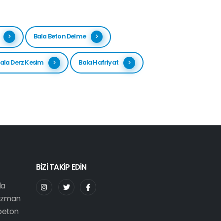
Bala Beton Delme
ala Derz Kesim
Bala Hafriyat
BİZİ TAKİP EDİN
da
 uzman
 beton