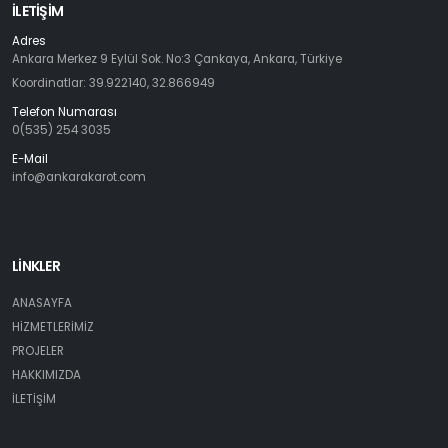
İLETIŞIM
Adres
Ankara Merkez 9 Eylül Sok. No:3 Çankaya, Ankara, Türkiye
Koordinatlar: 39.922140, 32.866949
Telefon Numarası
0(535) 254 3035
E-Mail
info@ankarakarot.com
LİNKLER
ANASAYFA
HİZMETLERİMİZ
PROJELER
HAKKIMIZDA
İLETİŞİM