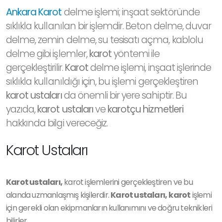
Ankara Karot
delme işlemi; inşaat sektöründe
sıklıkla kullanılan bir işlemdir. Beton delme, duvar
delme, zemin delme, su tesisatı açma, kablolu
delme gibi işlemler,
karot
yöntemi ile
gerçekleştirilir.
Karot
delme işlemi, inşaat işlerinde
sıklıkla kullanıldığı için, bu işlemi gerçekleştiren
karot ustaları
da önemli bir yere sahiptir. Bu
yazıda,
karot ustaları
ve
karotçu hizmetleri
hakkında bilgi vereceğiz.
Karot Ustaları
Karot ustaları,
karot işlemlerini gerçekleştiren ve bu
alanda uzmanlaşmış kişilerdir.
Karot ustaları,
karot
işlemi
için gerekli olan ekipmanların kullanımını ve doğru teknikleri
bilirler.