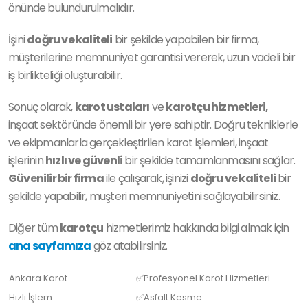
önünde bulundurulmalıdır.
İşini
doğru ve kaliteli
bir şekilde yapabilen bir firma,
müşterilerine memnuniyet garantisi vererek, uzun vadeli bir
iş birlikteliği oluşturabilir.
Sonuç olarak,
karot ustaları
ve
karotçu hizmetleri,
inşaat sektöründe önemli bir yere sahiptir. Doğru tekniklerle
ve ekipmanlarla gerçekleştirilen karot işlemleri, inşaat
işlerinin
hızlı ve güvenli
bir şekilde tamamlanmasını sağlar.
Güvenilir bir firma
ile çalışarak, işinizi
doğru ve kaliteli
bir
şekilde yapabilir, müşteri memnuniyetini sağlayabilirsiniz.
Diğer tüm
karotçu
hizmetlerimiz hakkında bilgi almak için
ana sayfamıza
göz atabilirsiniz.
Ankara Karot
✅Profesyonel Karot Hizmetleri
Hızlı İşlem
✅Asfalt Kesme