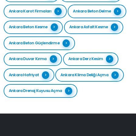
Ankara Karot Firmaları
Ankara Beton Delme
Ankara Beton Kesme
Ankara Asfalt Kesme
Ankara Beton Güçlendirme
Ankara Duvar Kırma
Ankara Derz Kesim
Ankara Hafriyat
Ankara Klima Deliği Açma
Ankara Drenaj Kuyusu Açma