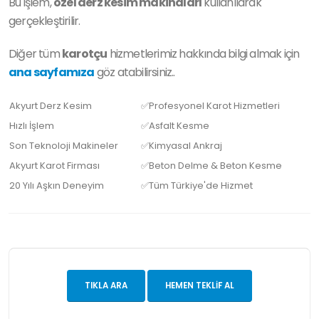
Bu işlem,
özel derz kesim makinaları
kullanılarak
gerçekleştirilir.
Diğer tüm
karotçu
hizmetlerimiz hakkında bilgi almak için
ana sayfamıza
göz atabilirsiniz..
Akyurt Derz Kesim
✅Profesyonel Karot Hizmetleri
Hızlı İşlem
✅Asfalt Kesme
Son Teknoloji Makineler
✅Kimyasal Ankraj
Akyurt Karot Firması
✅Beton Delme & Beton Kesme
20 Yılı Aşkın Deneyim
✅Tüm Türkiye'de Hizmet
TIKLA ARA
HEMEN TEKLIF AL