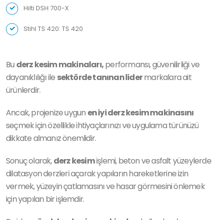
Hilti DSH 700-X
Stihl TS 420: TS 420
Bu
derz kesim makinaları,
performansı, güvenilirliği ve
dayanıklılığı ile
sektörde tanınan lider
markalara ait
ürünlerdir.
Ancak, projenize uygun
en iyi derz kesim makinasını
seçmek için özellikle ihtiyaçlarınızı ve uygulama türünüzü
dikkate almanız önemlidir.
Sonuç olarak,
derz kesim
işlemi, beton ve asfalt yüzeylerde
dilatasyon derzleri açarak yapıların hareketlerine izin
vermek, yüzeyin çatlamasını ve hasar görmesini önlemek
için yapılan bir işlemdir.