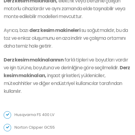
Derz kesim makinaları,
elektrik veya benzinle çalışan
motorlu cihazlardır ve aynı zamanda elde taşınabilir veya
monte edilebilir modelleri mevcuttur.
Ayrıca, bazı
derz kesim makineleri
su soğutmalıdır, bu da
toz ve enkaz oluşumunu en aza indirir ve çalışma ortamını
daha temiz hale getirir.
Derz kesim makinalarının
farklı tipleri ve boyutları vardır
ve işin türüne, boyutuna ve derinliğine göre seçilmelidir.
Derz
kesim makinaları,
inşaat şirketleri, yükleniciler,
müteahhitler ve diğer endüstriyel kullanıcılar tarafından
kullanılır.
Husqvarna FS 400 LV
Norton Clipper GC55