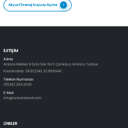
Akyurt Drenaj Kuyusu Açma
İLETIŞIM
Adres
Ankara Merkez 9 Eylül Sok. No:3 Çankaya, Ankara, Türkiye
Koordinatlar: 39.922140, 32.866949
Telefon Numarası
0(535) 254 3035
E-Mail
info@ankarakarot.com
LİNKLER