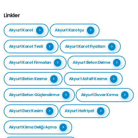
Linkler
Akyurt Karot
Akyurt Karotçu
Akyurt Karot Testi
Akyurt Karot Fiyatları
Akyurt Karot Firmaları
Akyurt Beton Delme
Akyurt Beton Kesme
Akyurt Asfalt Kesme
Akyurt Beton Güçlendirme
Akyurt Duvar Kırma
Akyurt Derz Kesim
Akyurt Hafriyat
Akyurt Klima Deliği Açma